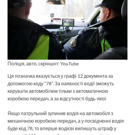
Поліція, авто, скріншот: YouTube
Ця позначка вказується у графі 12 документа за
допомогою коду “78”. За наявності водії зможуть
керувати автомобілем тільки з автоматичною
коробкою передач, а за відсутності будь-якої.
Якщо патрульний зупинив водія на автомобілі з
механічною коробкою передач, а у посвідченні водія
буде код 78, то вперше водієві випишуть штраф у